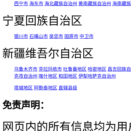
西宁市
海东市
海北藏族自治州
黄南藏族自治州
海南藏族
宁夏回族自治区
银川市
石嘴山市
吴忠市
固原市
中卫市
新疆维吾尔自治区
乌鲁木齐市
克拉玛依市
吐鲁番地区
哈密地区
昌吉回族自
克孜自治州
喀什地区
和田地区
伊犁哈萨克自治州
塔城地区
阿勒泰地区
直辖县级
免责声明：
网页内的所有信息均为用