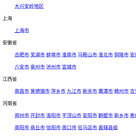
大兴安岭地区
上海
上海市
安徽省
合肥市
芜湖市
蚌埠市
淮南市
马鞍山市
淮北市
铜陵市
安
六安市
亳州市
池州市
宣城市
江西省
南昌市
景德镇市
萍乡市
九江市
新余市
鹰潭市
赣州市
吉
河南省
郑州市
开封市
洛阳市
平顶山市
安阳市
鹤壁市
新乡市
焦
南阳市
商丘市
信阳市
周口市
驻马店市
直辖县级