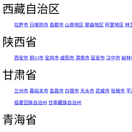
西藏自治区
拉萨市
日喀则市
昌都市
山南地区
那曲地区
阿里地区
林
陕西省
西安市
铜川市
宝鸡市
咸阳市
渭南市
延安市
汉中市
榆林
甘肃省
兰州市
嘉峪关市
金昌市
白银市
天水市
武威市
张掖市
平
临夏回族自治州
甘南藏族自治州
青海省