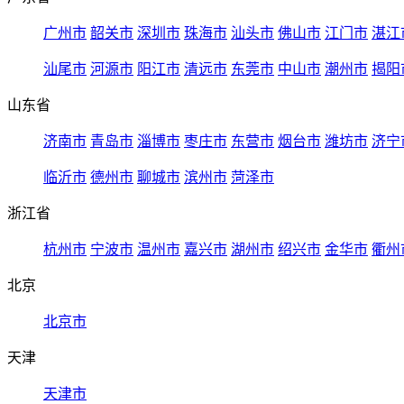
广州市
韶关市
深圳市
珠海市
汕头市
佛山市
江门市
湛江
汕尾市
河源市
阳江市
清远市
东莞市
中山市
潮州市
揭阳
山东省
济南市
青岛市
淄博市
枣庄市
东营市
烟台市
潍坊市
济宁
临沂市
德州市
聊城市
滨州市
菏泽市
浙江省
杭州市
宁波市
温州市
嘉兴市
湖州市
绍兴市
金华市
衢州
北京
北京市
天津
天津市