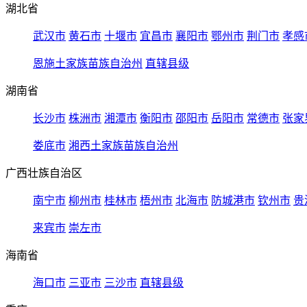
湖北省
武汉市
黄石市
十堰市
宜昌市
襄阳市
鄂州市
荆门市
孝感
恩施土家族苗族自治州
直辖县级
湖南省
长沙市
株洲市
湘潭市
衡阳市
邵阳市
岳阳市
常德市
张家
娄底市
湘西土家族苗族自治州
广西壮族自治区
南宁市
柳州市
桂林市
梧州市
北海市
防城港市
钦州市
贵
来宾市
崇左市
海南省
海口市
三亚市
三沙市
直辖县级