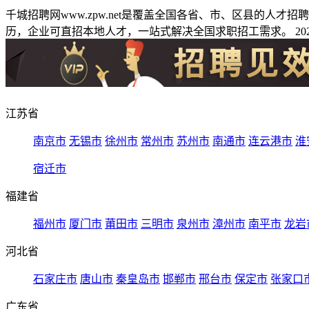
千城招聘网www.zpw.net是覆盖全国各省、市、区县的人
历，企业可直招本地人才，一站式解决全国求职招工需求。 2026
江苏省
南京市
无锡市
徐州市
常州市
苏州市
南通市
连云港市
淮
宿迁市
福建省
福州市
厦门市
莆田市
三明市
泉州市
漳州市
南平市
龙岩
河北省
石家庄市
唐山市
秦皇岛市
邯郸市
邢台市
保定市
张家口
广东省