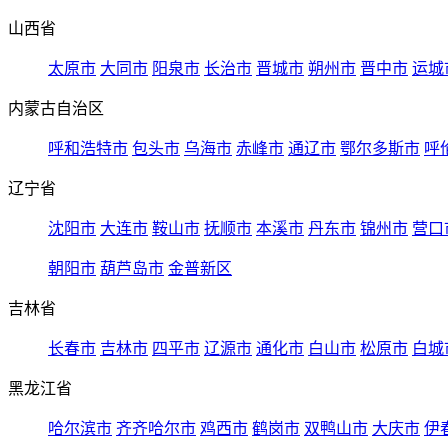
山西省
太原市
大同市
阳泉市
长治市
晋城市
朔州市
晋中市
运城
内蒙古自治区
呼和浩特市
包头市
乌海市
赤峰市
通辽市
鄂尔多斯市
呼
辽宁省
沈阳市
大连市
鞍山市
抚顺市
本溪市
丹东市
锦州市
营口
朝阳市
葫芦岛市
金普新区
吉林省
长春市
吉林市
四平市
辽源市
通化市
白山市
松原市
白城
黑龙江省
哈尔滨市
齐齐哈尔市
鸡西市
鹤岗市
双鸭山市
大庆市
伊