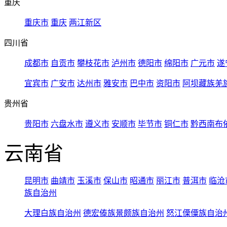
重庆
重庆市
重庆
两江新区
四川省
成都市
自贡市
攀枝花市
泸州市
德阳市
绵阳市
广元市
遂
宜宾市
广安市
达州市
雅安市
巴中市
资阳市
阿坝藏族羌
贵州省
贵阳市
六盘水市
遵义市
安顺市
毕节市
铜仁市
黔西南布
云南省
昆明市
曲靖市
玉溪市
保山市
昭通市
丽江市
普洱市
临沧
族自治州
大理白族自治州
德宏傣族景颇族自治州
怒江傈僳族自治