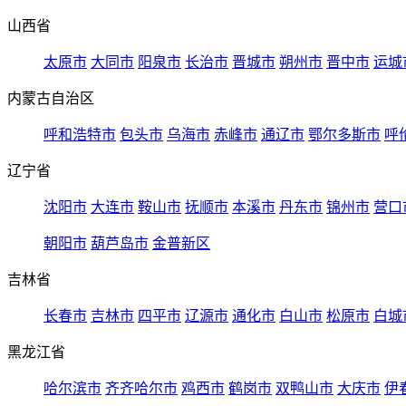
山西省
太原市
大同市
阳泉市
长治市
晋城市
朔州市
晋中市
运城
内蒙古自治区
呼和浩特市
包头市
乌海市
赤峰市
通辽市
鄂尔多斯市
呼
辽宁省
沈阳市
大连市
鞍山市
抚顺市
本溪市
丹东市
锦州市
营口
朝阳市
葫芦岛市
金普新区
吉林省
长春市
吉林市
四平市
辽源市
通化市
白山市
松原市
白城
黑龙江省
哈尔滨市
齐齐哈尔市
鸡西市
鹤岗市
双鸭山市
大庆市
伊