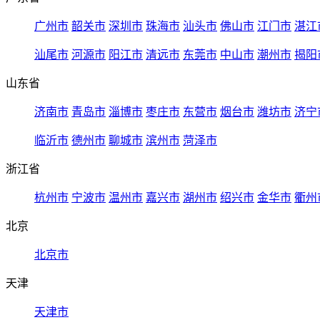
广州市
韶关市
深圳市
珠海市
汕头市
佛山市
江门市
湛江
汕尾市
河源市
阳江市
清远市
东莞市
中山市
潮州市
揭阳
山东省
济南市
青岛市
淄博市
枣庄市
东营市
烟台市
潍坊市
济宁
临沂市
德州市
聊城市
滨州市
菏泽市
浙江省
杭州市
宁波市
温州市
嘉兴市
湖州市
绍兴市
金华市
衢州
北京
北京市
天津
天津市