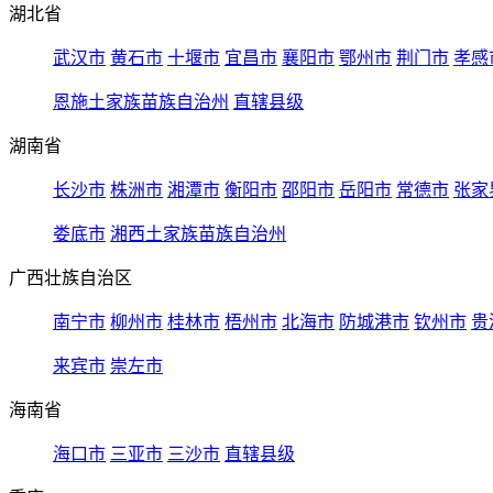
湖北省
武汉市
黄石市
十堰市
宜昌市
襄阳市
鄂州市
荆门市
孝感
恩施土家族苗族自治州
直辖县级
湖南省
长沙市
株洲市
湘潭市
衡阳市
邵阳市
岳阳市
常德市
张家
娄底市
湘西土家族苗族自治州
广西壮族自治区
南宁市
柳州市
桂林市
梧州市
北海市
防城港市
钦州市
贵
来宾市
崇左市
海南省
海口市
三亚市
三沙市
直辖县级