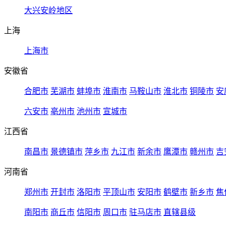
大兴安岭地区
上海
上海市
安徽省
合肥市
芜湖市
蚌埠市
淮南市
马鞍山市
淮北市
铜陵市
安
六安市
亳州市
池州市
宣城市
江西省
南昌市
景德镇市
萍乡市
九江市
新余市
鹰潭市
赣州市
吉
河南省
郑州市
开封市
洛阳市
平顶山市
安阳市
鹤壁市
新乡市
焦
南阳市
商丘市
信阳市
周口市
驻马店市
直辖县级