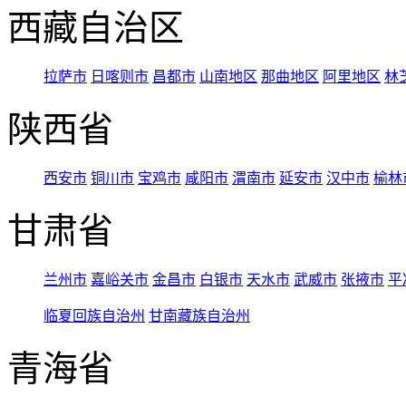
西藏自治区
拉萨市
日喀则市
昌都市
山南地区
那曲地区
阿里地区
林
陕西省
西安市
铜川市
宝鸡市
咸阳市
渭南市
延安市
汉中市
榆林
甘肃省
兰州市
嘉峪关市
金昌市
白银市
天水市
武威市
张掖市
平
临夏回族自治州
甘南藏族自治州
青海省