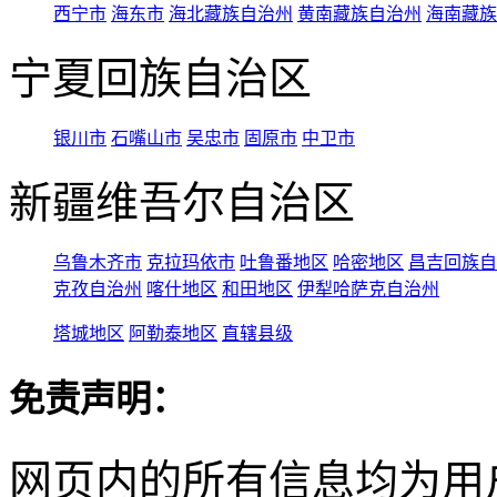
西宁市
海东市
海北藏族自治州
黄南藏族自治州
海南藏族
宁夏回族自治区
银川市
石嘴山市
吴忠市
固原市
中卫市
新疆维吾尔自治区
乌鲁木齐市
克拉玛依市
吐鲁番地区
哈密地区
昌吉回族自
克孜自治州
喀什地区
和田地区
伊犁哈萨克自治州
塔城地区
阿勒泰地区
直辖县级
免责声明：
网页内的所有信息均为用