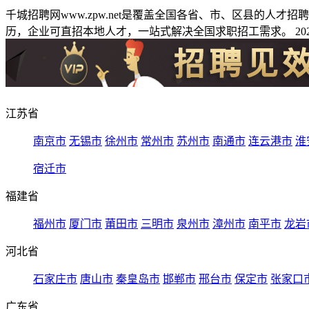
千城招聘网www.zpw.net是覆盖全国各省、市、区县的人
历，企业可直招本地人才，一站式解决全国求职招工需求。 2026
江苏省
南京市
无锡市
徐州市
常州市
苏州市
南通市
连云港市
淮
宿迁市
福建省
福州市
厦门市
莆田市
三明市
泉州市
漳州市
南平市
龙岩
河北省
石家庄市
唐山市
秦皇岛市
邯郸市
邢台市
保定市
张家口
广东省