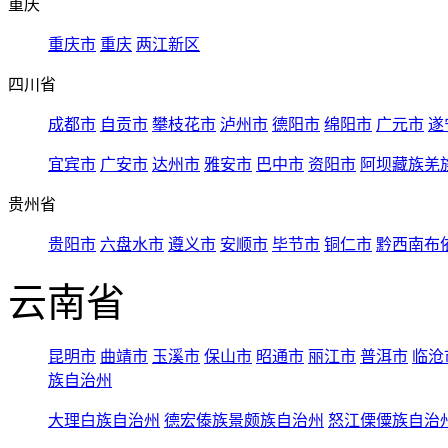
重庆
重庆市
重庆
两江新区
四川省
成都市
自贡市
攀枝花市
泸州市
德阳市
绵阳市
广元市
遂
宜宾市
广安市
达州市
雅安市
巴中市
资阳市
阿坝藏族羌
贵州省
贵阳市
六盘水市
遵义市
安顺市
毕节市
铜仁市
黔西南布
云南省
昆明市
曲靖市
玉溪市
保山市
昭通市
丽江市
普洱市
临沧
族自治州
大理白族自治州
德宏傣族景颇族自治州
怒江傈僳族自治