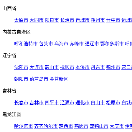
山西省
太原市
大同市
阳泉市
长治市
晋城市
朔州市
晋中市
运城
内蒙古自治区
呼和浩特市
包头市
乌海市
赤峰市
通辽市
鄂尔多斯市
呼
辽宁省
沈阳市
大连市
鞍山市
抚顺市
本溪市
丹东市
锦州市
营口
朝阳市
葫芦岛市
金普新区
吉林省
长春市
吉林市
四平市
辽源市
通化市
白山市
松原市
白城
黑龙江省
哈尔滨市
齐齐哈尔市
鸡西市
鹤岗市
双鸭山市
大庆市
伊