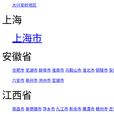
大兴安岭地区
上海
上海市
安徽省
合肥市
芜湖市
蚌埠市
淮南市
马鞍山市
淮北市
铜陵市
安
六安市
亳州市
池州市
宣城市
江西省
南昌市
景德镇市
萍乡市
九江市
新余市
鹰潭市
赣州市
吉