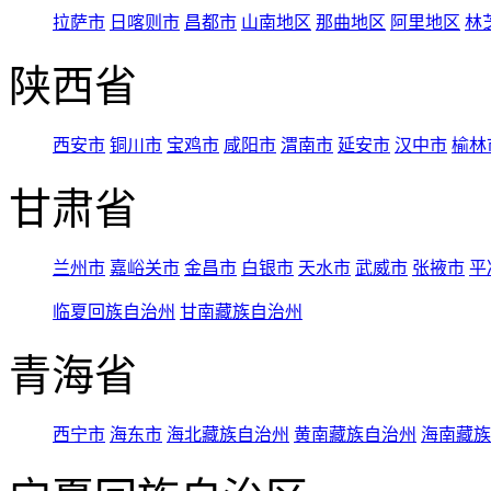
拉萨市
日喀则市
昌都市
山南地区
那曲地区
阿里地区
林
陕西省
西安市
铜川市
宝鸡市
咸阳市
渭南市
延安市
汉中市
榆林
甘肃省
兰州市
嘉峪关市
金昌市
白银市
天水市
武威市
张掖市
平
临夏回族自治州
甘南藏族自治州
青海省
西宁市
海东市
海北藏族自治州
黄南藏族自治州
海南藏族