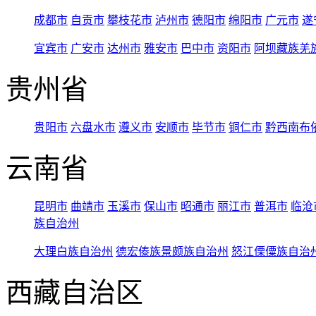
成都市
自贡市
攀枝花市
泸州市
德阳市
绵阳市
广元市
遂
宜宾市
广安市
达州市
雅安市
巴中市
资阳市
阿坝藏族羌
贵州省
贵阳市
六盘水市
遵义市
安顺市
毕节市
铜仁市
黔西南布
云南省
昆明市
曲靖市
玉溪市
保山市
昭通市
丽江市
普洱市
临沧
族自治州
大理白族自治州
德宏傣族景颇族自治州
怒江傈僳族自治
西藏自治区