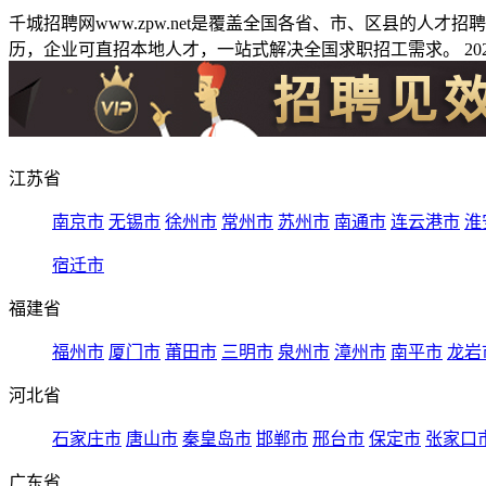
千城招聘网www.zpw.net是覆盖全国各省、市、区县的人
历，企业可直招本地人才，一站式解决全国求职招工需求。 2026
江苏省
南京市
无锡市
徐州市
常州市
苏州市
南通市
连云港市
淮
宿迁市
福建省
福州市
厦门市
莆田市
三明市
泉州市
漳州市
南平市
龙岩
河北省
石家庄市
唐山市
秦皇岛市
邯郸市
邢台市
保定市
张家口
广东省