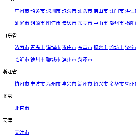
广州市
韶关市
深圳市
珠海市
汕头市
佛山市
江门市
湛江
汕尾市
河源市
阳江市
清远市
东莞市
中山市
潮州市
揭阳
山东省
济南市
青岛市
淄博市
枣庄市
东营市
烟台市
潍坊市
济宁
临沂市
德州市
聊城市
滨州市
菏泽市
浙江省
杭州市
宁波市
温州市
嘉兴市
湖州市
绍兴市
金华市
衢州
北京
北京市
天津
天津市