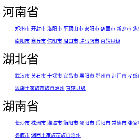
河南省
郑州市
开封市
洛阳市
平顶山市
安阳市
鹤壁市
新乡市
焦
南阳市
商丘市
信阳市
周口市
驻马店市
直辖县级
湖北省
武汉市
黄石市
十堰市
宜昌市
襄阳市
鄂州市
荆门市
孝感
恩施土家族苗族自治州
直辖县级
湖南省
长沙市
株洲市
湘潭市
衡阳市
邵阳市
岳阳市
常德市
张家
娄底市
湘西土家族苗族自治州