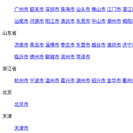
广州市
韶关市
深圳市
珠海市
汕头市
佛山市
江门市
湛江
汕尾市
河源市
阳江市
清远市
东莞市
中山市
潮州市
揭阳
山东省
济南市
青岛市
淄博市
枣庄市
东营市
烟台市
潍坊市
济宁
临沂市
德州市
聊城市
滨州市
菏泽市
浙江省
杭州市
宁波市
温州市
嘉兴市
湖州市
绍兴市
金华市
衢州
北京
北京市
天津
天津市