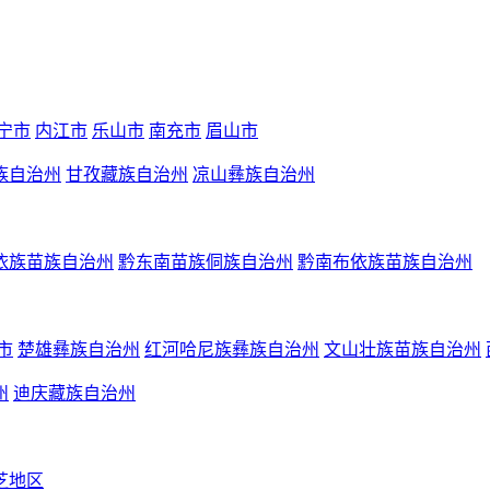
宁市
内江市
乐山市
南充市
眉山市
族自治州
甘孜藏族自治州
凉山彝族自治州
依族苗族自治州
黔东南苗族侗族自治州
黔南布依族苗族自治州
市
楚雄彝族自治州
红河哈尼族彝族自治州
文山壮族苗族自治州
州
迪庆藏族自治州
芝地区