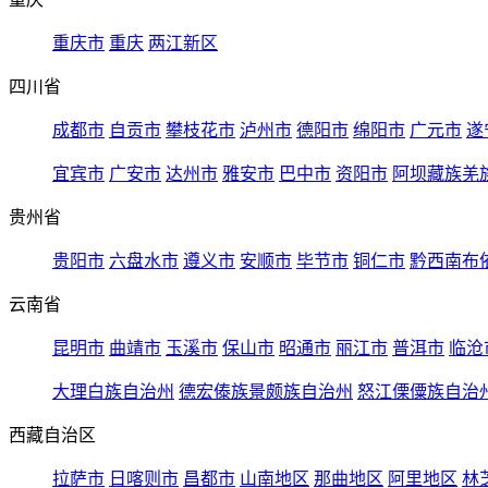
重庆市
重庆
两江新区
四川省
成都市
自贡市
攀枝花市
泸州市
德阳市
绵阳市
广元市
遂
宜宾市
广安市
达州市
雅安市
巴中市
资阳市
阿坝藏族羌
贵州省
贵阳市
六盘水市
遵义市
安顺市
毕节市
铜仁市
黔西南布
云南省
昆明市
曲靖市
玉溪市
保山市
昭通市
丽江市
普洱市
临沧
大理白族自治州
德宏傣族景颇族自治州
怒江傈僳族自治
西藏自治区
拉萨市
日喀则市
昌都市
山南地区
那曲地区
阿里地区
林