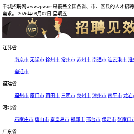
千城招聘网www.zpw.net是覆盖全国各省、市、区县的
需求。 2026年08月07日 星期五
江苏省
南京市
无锡市
徐州市
常州市
苏州市
南通市
连云港市
淮
宿迁市
福建省
福州市
厦门市
莆田市
三明市
泉州市
漳州市
南平市
龙岩
河北省
石家庄市
唐山市
秦皇岛市
邯郸市
邢台市
保定市
张家口
广东省