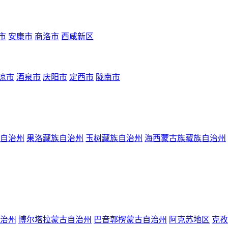
市
安康市
商洛市
西咸新区
凉市
酒泉市
庆阳市
定西市
陇南市
自治州
果洛藏族自治州
玉树藏族自治州
海西蒙古族藏族自治州
治州
博尔塔拉蒙古自治州
巴音郭楞蒙古自治州
阿克苏地区
克孜