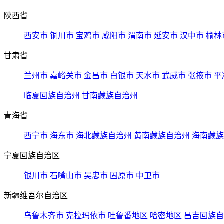
陕西省
西安市
铜川市
宝鸡市
咸阳市
渭南市
延安市
汉中市
榆林
甘肃省
兰州市
嘉峪关市
金昌市
白银市
天水市
武威市
张掖市
平
临夏回族自治州
甘南藏族自治州
青海省
西宁市
海东市
海北藏族自治州
黄南藏族自治州
海南藏族
宁夏回族自治区
银川市
石嘴山市
吴忠市
固原市
中卫市
新疆维吾尔自治区
乌鲁木齐市
克拉玛依市
吐鲁番地区
哈密地区
昌吉回族自