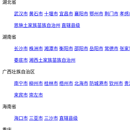
湖北省
武汉市
黄石市
十堰市
宜昌市
襄阳市
鄂州市
荆门市
孝感
恩施土家族苗族自治州
直辖县级
湖南省
长沙市
株洲市
湘潭市
衡阳市
邵阳市
岳阳市
常德市
张家
娄底市
湘西土家族苗族自治州
广西壮族自治区
南宁市
柳州市
桂林市
梧州市
北海市
防城港市
钦州市
贵
来宾市
崇左市
海南省
海口市
三亚市
三沙市
直辖县级
重庆