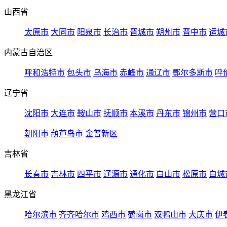
山西省
太原市
大同市
阳泉市
长治市
晋城市
朔州市
晋中市
运城
内蒙古自治区
呼和浩特市
包头市
乌海市
赤峰市
通辽市
鄂尔多斯市
呼
辽宁省
沈阳市
大连市
鞍山市
抚顺市
本溪市
丹东市
锦州市
营口
朝阳市
葫芦岛市
金普新区
吉林省
长春市
吉林市
四平市
辽源市
通化市
白山市
松原市
白城
黑龙江省
哈尔滨市
齐齐哈尔市
鸡西市
鹤岗市
双鸭山市
大庆市
伊