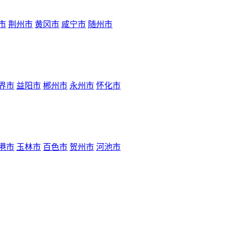
市
荆州市
黄冈市
咸宁市
随州市
界市
益阳市
郴州市
永州市
怀化市
港市
玉林市
百色市
贺州市
河池市