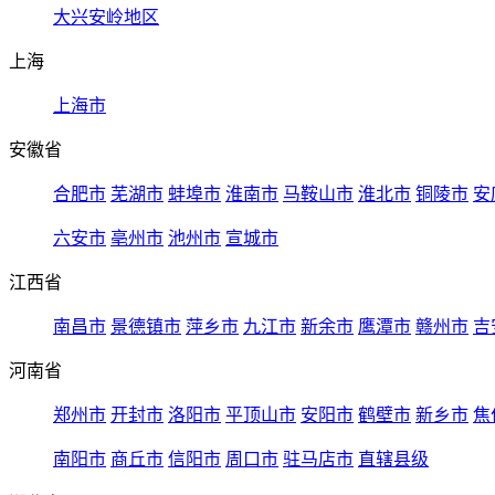
大兴安岭地区
上海
上海市
安徽省
合肥市
芜湖市
蚌埠市
淮南市
马鞍山市
淮北市
铜陵市
安
六安市
亳州市
池州市
宣城市
江西省
南昌市
景德镇市
萍乡市
九江市
新余市
鹰潭市
赣州市
吉
河南省
郑州市
开封市
洛阳市
平顶山市
安阳市
鹤壁市
新乡市
焦
南阳市
商丘市
信阳市
周口市
驻马店市
直辖县级