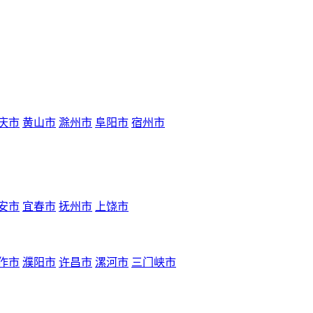
庆市
黄山市
滁州市
阜阳市
宿州市
安市
宜春市
抚州市
上饶市
作市
濮阳市
许昌市
漯河市
三门峡市