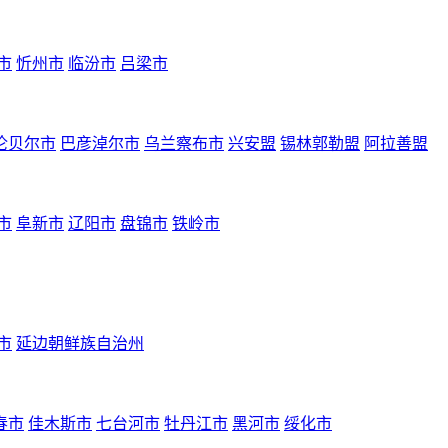
市
忻州市
临汾市
吕梁市
伦贝尔市
巴彦淖尔市
乌兰察布市
兴安盟
锡林郭勒盟
阿拉善盟
市
阜新市
辽阳市
盘锦市
铁岭市
市
延边朝鲜族自治州
春市
佳木斯市
七台河市
牡丹江市
黑河市
绥化市