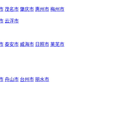
市
茂名市
肇庆市
惠州市
梅州市
市
云浮市
市
泰安市
威海市
日照市
莱芜市
市
舟山市
台州市
丽水市