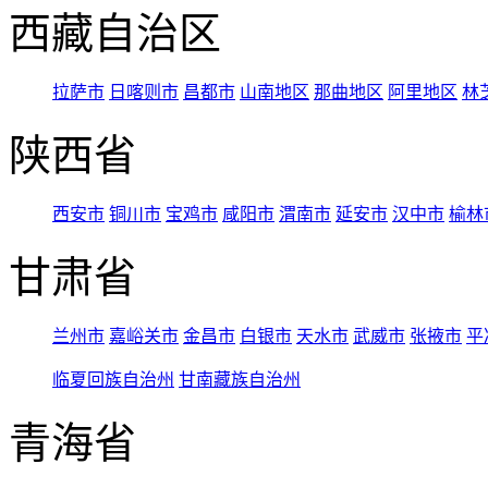
西藏自治区
拉萨市
日喀则市
昌都市
山南地区
那曲地区
阿里地区
林
陕西省
西安市
铜川市
宝鸡市
咸阳市
渭南市
延安市
汉中市
榆林
甘肃省
兰州市
嘉峪关市
金昌市
白银市
天水市
武威市
张掖市
平
临夏回族自治州
甘南藏族自治州
青海省