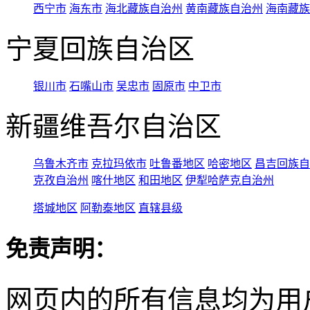
西宁市
海东市
海北藏族自治州
黄南藏族自治州
海南藏族
宁夏回族自治区
银川市
石嘴山市
吴忠市
固原市
中卫市
新疆维吾尔自治区
乌鲁木齐市
克拉玛依市
吐鲁番地区
哈密地区
昌吉回族自
克孜自治州
喀什地区
和田地区
伊犁哈萨克自治州
塔城地区
阿勒泰地区
直辖县级
免责声明：
网页内的所有信息均为用