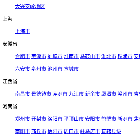
大兴安岭地区
上海
上海市
安徽省
合肥市
芜湖市
蚌埠市
淮南市
马鞍山市
淮北市
铜陵市
安
六安市
亳州市
池州市
宣城市
江西省
南昌市
景德镇市
萍乡市
九江市
新余市
鹰潭市
赣州市
吉
河南省
郑州市
开封市
洛阳市
平顶山市
安阳市
鹤壁市
新乡市
焦
南阳市
商丘市
信阳市
周口市
驻马店市
直辖县级