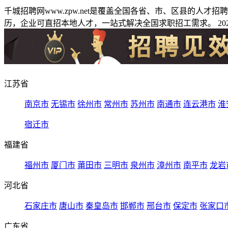
千城招聘网www.zpw.net是覆盖全国各省、市、区县的人
历，企业可直招本地人才，一站式解决全国求职招工需求。 2026
江苏省
南京市
无锡市
徐州市
常州市
苏州市
南通市
连云港市
淮
宿迁市
福建省
福州市
厦门市
莆田市
三明市
泉州市
漳州市
南平市
龙岩
河北省
石家庄市
唐山市
秦皇岛市
邯郸市
邢台市
保定市
张家口
广东省