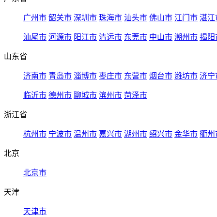
广州市
韶关市
深圳市
珠海市
汕头市
佛山市
江门市
湛江
汕尾市
河源市
阳江市
清远市
东莞市
中山市
潮州市
揭阳
山东省
济南市
青岛市
淄博市
枣庄市
东营市
烟台市
潍坊市
济宁
临沂市
德州市
聊城市
滨州市
菏泽市
浙江省
杭州市
宁波市
温州市
嘉兴市
湖州市
绍兴市
金华市
衢州
北京
北京市
天津
天津市