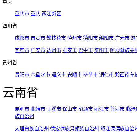
重庆
重庆市
重庆
两江新区
四川省
成都市
自贡市
攀枝花市
泸州市
德阳市
绵阳市
广元市
遂
宜宾市
广安市
达州市
雅安市
巴中市
资阳市
阿坝藏族羌
贵州省
贵阳市
六盘水市
遵义市
安顺市
毕节市
铜仁市
黔西南布
云南省
昆明市
曲靖市
玉溪市
保山市
昭通市
丽江市
普洱市
临沧
族自治州
大理白族自治州
德宏傣族景颇族自治州
怒江傈僳族自治