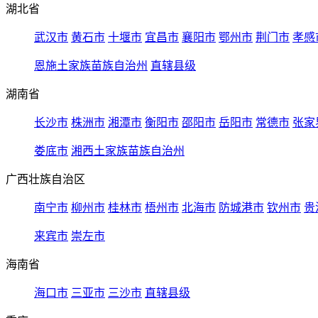
湖北省
武汉市
黄石市
十堰市
宜昌市
襄阳市
鄂州市
荆门市
孝感
恩施土家族苗族自治州
直辖县级
湖南省
长沙市
株洲市
湘潭市
衡阳市
邵阳市
岳阳市
常德市
张家
娄底市
湘西土家族苗族自治州
广西壮族自治区
南宁市
柳州市
桂林市
梧州市
北海市
防城港市
钦州市
贵
来宾市
崇左市
海南省
海口市
三亚市
三沙市
直辖县级