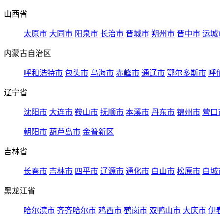
山西省
太原市
大同市
阳泉市
长治市
晋城市
朔州市
晋中市
运城
内蒙古自治区
呼和浩特市
包头市
乌海市
赤峰市
通辽市
鄂尔多斯市
呼
辽宁省
沈阳市
大连市
鞍山市
抚顺市
本溪市
丹东市
锦州市
营口
朝阳市
葫芦岛市
金普新区
吉林省
长春市
吉林市
四平市
辽源市
通化市
白山市
松原市
白城
黑龙江省
哈尔滨市
齐齐哈尔市
鸡西市
鹤岗市
双鸭山市
大庆市
伊