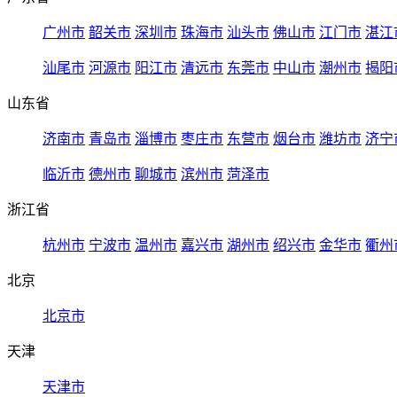
广州市
韶关市
深圳市
珠海市
汕头市
佛山市
江门市
湛江
汕尾市
河源市
阳江市
清远市
东莞市
中山市
潮州市
揭阳
山东省
济南市
青岛市
淄博市
枣庄市
东营市
烟台市
潍坊市
济宁
临沂市
德州市
聊城市
滨州市
菏泽市
浙江省
杭州市
宁波市
温州市
嘉兴市
湖州市
绍兴市
金华市
衢州
北京
北京市
天津
天津市