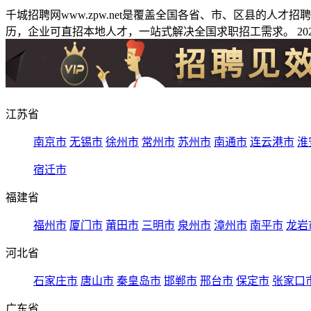
千城招聘网www.zpw.net是覆盖全国各省、市、区县的人
历，企业可直招本地人才，一站式解决全国求职招工需求。 2026
江苏省
南京市
无锡市
徐州市
常州市
苏州市
南通市
连云港市
淮
宿迁市
福建省
福州市
厦门市
莆田市
三明市
泉州市
漳州市
南平市
龙岩
河北省
石家庄市
唐山市
秦皇岛市
邯郸市
邢台市
保定市
张家口
广东省