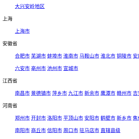
大兴安岭地区
上海
上海市
安徽省
合肥市
芜湖市
蚌埠市
淮南市
马鞍山市
淮北市
铜陵市
安
六安市
亳州市
池州市
宣城市
江西省
南昌市
景德镇市
萍乡市
九江市
新余市
鹰潭市
赣州市
吉
河南省
郑州市
开封市
洛阳市
平顶山市
安阳市
鹤壁市
新乡市
焦
南阳市
商丘市
信阳市
周口市
驻马店市
直辖县级