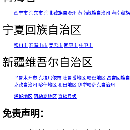
西宁市
海东市
海北藏族自治州
黄南藏族自治州
海南藏族
宁夏回族自治区
银川市
石嘴山市
吴忠市
固原市
中卫市
新疆维吾尔自治区
乌鲁木齐市
克拉玛依市
吐鲁番地区
哈密地区
昌吉回族自
克孜自治州
喀什地区
和田地区
伊犁哈萨克自治州
塔城地区
阿勒泰地区
直辖县级
免责声明：