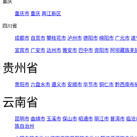
重庆
重庆市
重庆
两江新区
四川省
成都市
自贡市
攀枝花市
泸州市
德阳市
绵阳市
广元市
遂
宜宾市
广安市
达州市
雅安市
巴中市
资阳市
阿坝藏族羌
贵州省
贵阳市
六盘水市
遵义市
安顺市
毕节市
铜仁市
黔西南布
云南省
昆明市
曲靖市
玉溪市
保山市
昭通市
丽江市
普洱市
临沧
族自治州