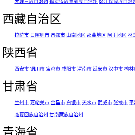
大理白族自治州
德宏傣族景颇族自治州
怒江傈僳族自治
西藏自治区
拉萨市
日喀则市
昌都市
山南地区
那曲地区
阿里地区
林
陕西省
西安市
铜川市
宝鸡市
咸阳市
渭南市
延安市
汉中市
榆林
甘肃省
兰州市
嘉峪关市
金昌市
白银市
天水市
武威市
张掖市
平
临夏回族自治州
甘南藏族自治州
青海省