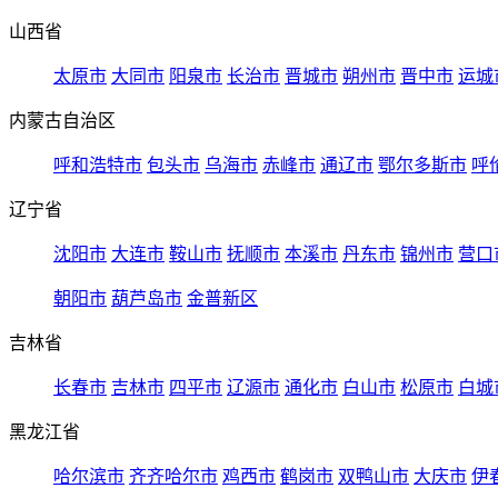
山西省
太原市
大同市
阳泉市
长治市
晋城市
朔州市
晋中市
运城
内蒙古自治区
呼和浩特市
包头市
乌海市
赤峰市
通辽市
鄂尔多斯市
呼
辽宁省
沈阳市
大连市
鞍山市
抚顺市
本溪市
丹东市
锦州市
营口
朝阳市
葫芦岛市
金普新区
吉林省
长春市
吉林市
四平市
辽源市
通化市
白山市
松原市
白城
黑龙江省
哈尔滨市
齐齐哈尔市
鸡西市
鹤岗市
双鸭山市
大庆市
伊