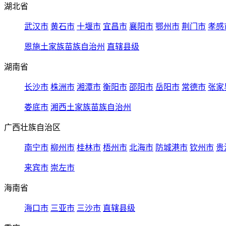
湖北省
武汉市
黄石市
十堰市
宜昌市
襄阳市
鄂州市
荆门市
孝感
恩施土家族苗族自治州
直辖县级
湖南省
长沙市
株洲市
湘潭市
衡阳市
邵阳市
岳阳市
常德市
张家
娄底市
湘西土家族苗族自治州
广西壮族自治区
南宁市
柳州市
桂林市
梧州市
北海市
防城港市
钦州市
贵
来宾市
崇左市
海南省
海口市
三亚市
三沙市
直辖县级